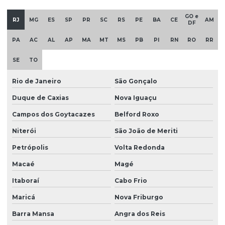
Estação de tratamento de água eta
GO e
Estação de tratamento de água eta orçamento
RJ
MG
ES
SP
PR
SC
RS
PE
BA
CE
AM
DF
Estação de tratamento de água eta orçamento sc
PA
AC
AL
AP
MA
MT
MS
PB
PI
RN
RO
RR
Estação de tratamento de água eta em santa catarina
SE
TO
Estação de tratamento de água eta em sc
Rio de Janeiro
São Gonçalo
Estação de tratamento de água industrial
Duque de Caxias
Nova Iguaçu
Estação de tratamento de água potável
Campos dos Goytacazes
Belford Roxo
Estação de tratamento de água preço
Niterói
São João de Meriti
Estação de tratamento de água residual
Petrópolis
Volta Redonda
Estação de tratamento de água para reuso
Macaé
Magé
Itaboraí
Cabo Frio
Estação de tratamento de águas pluviais
Maricá
Nova Friburgo
Estação de tratamento de águas residuais industriais
Barra Mansa
Angra dos Reis
Estação de tratamento de efluente industrial