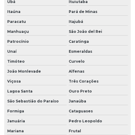
Ubá
Ituiutaba
Reforma de reator
Itaúna
Pará de Minas
Reforma de reator orçamento
Paracatu
Itajubá
Reforma de reator saneamento
Manhuaçu
São João del Rei
Reforma de reator saneamento orçamento
Patrocínio
Caratinga
Unaí
Esmeraldas
Reforma de reservatórios de água
Timóteo
Curvelo
Retrofit eta
João Monlevade
Alfenas
Retrofit ete
Viçosa
Três Corações
Serviço de drenagem e saneamento
Lagoa Santa
Ouro Preto
Serviço de gerenciamento de obras
São Sebastião do Paraíso
Janaúba
Serviço de gerenciamento de obras privadas
Formiga
Cataguases
Serviço de gerenciamento de obras públicas
Januária
Pedro Leopoldo
Serviço de rede coletora
Mariana
Frutal