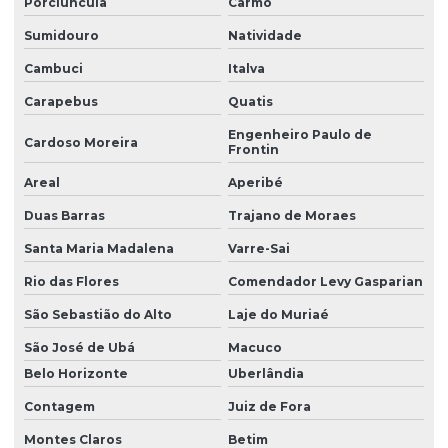
Porciúncula
Carmo
Ete industrial
Sumidouro
Natividade
Fabricantes de estação de tratamento de água
Cambuci
Italva
Gerenciamento de obras industriais
Carapebus
Quatis
Gerenciamento de obras orçamento
Engenheiro Paulo de
Cardoso Moreira
Frontin
Gerenciamento de obras privadas
Areal
Aperibé
Gerenciamento de obras privadas orçamento
Duas Barras
Trajano de Moraes
Gerenciamento de obras públicas
Santa Maria Madalena
Varre-Sai
Gerenciamento de obras públicas orçamento
Rio das Flores
Comendador Levy Gasparian
Gerenciamento de obras valor
São Sebastião do Alto
Laje do Muriaé
São José de Ubá
Macuco
Manutenção em estação de tratamento
Belo Horizonte
Uberlândia
Manutenção em estação de tratamento de água
Contagem
Juiz de Fora
Manutenção em estação de tratamento de esgoto
Montes Claros
Betim