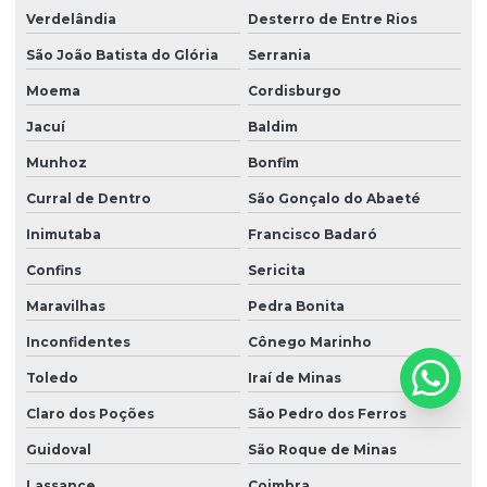
Verdelândia
Desterro de Entre Rios
São João Batista do Glória
Serrania
Moema
Cordisburgo
Jacuí
Baldim
Munhoz
Bonfim
Curral de Dentro
São Gonçalo do Abaeté
Inimutaba
Francisco Badaró
Confins
Sericita
Maravilhas
Pedra Bonita
Inconfidentes
Cônego Marinho
Toledo
Iraí de Minas
Claro dos Poções
São Pedro dos Ferros
Guidoval
São Roque de Minas
Lassance
Coimbra