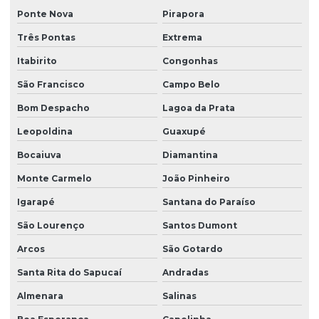
Serviço de reforma de estação de tratamento de água
Ponte Nova
Pirapora
Serviço de reforma de estação de tratamento de esgoto
Três Pontas
Extrema
Serviço de reforma de eta
Itabirito
Congonhas
São Francisco
Campo Belo
Serviço de reforma de ete
Bom Despacho
Lagoa da Prata
Serviço de reforma de reator
Leopoldina
Guaxupé
Serviço de reforma de reator saneamento
Bocaiuva
Diamantina
Sistema de drenagem de águas pluviais em aterros
Monte Carmelo
João Pinheiro
Sistema de tratamento de água
Igarapé
Santana do Paraíso
Sistema de tratamento de água e esgoto
São Lourenço
Santos Dumont
Sistema de tratamento de água de poço artesiano
Arcos
São Gotardo
Sistema de tratamento de água potável
Santa Rita do Sapucaí
Andradas
Sistema de tratamento de águas cinzas
Almenara
Salinas
Sistema de tratamento de águas residuais