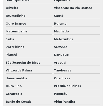
Boa Esperança
Capelinha
Tratamento de água de esgoto para consumo humano
Oliveira
Visconde do Rio Branco
Brumadinho
Caeté
Tratamento de água residual
Ouro Branco
Iturama
Tratamento de esgoto ete
Mateus Leme
Machado
Jaíba
Matozinhos
Porteirinha
Sarzedo
Piumhi
Nanuque
São Joaquim de Bicas
Araçuaí
Várzea da Palma
Taiobeiras
Itamarandiba
Guanhães
Ouro Fino
Brasília de Minas
Carangola
Pompéu
Barão de Cocais
Além Paraíba