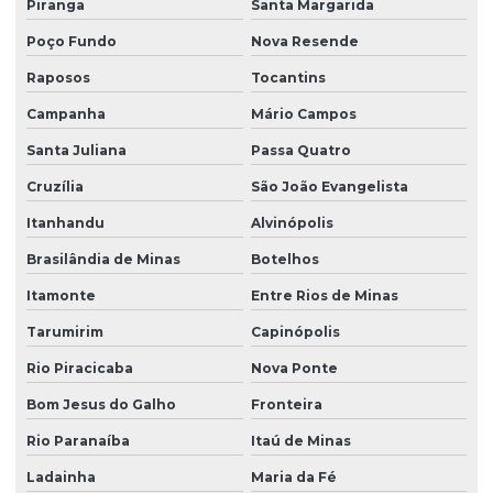
Piranga
Santa Margarida
Poço Fundo
Nova Resende
Raposos
Tocantins
Campanha
Mário Campos
Santa Juliana
Passa Quatro
Cruzília
São João Evangelista
Itanhandu
Alvinópolis
Brasilândia de Minas
Botelhos
Itamonte
Entre Rios de Minas
Tarumirim
Capinópolis
Rio Piracicaba
Nova Ponte
Bom Jesus do Galho
Fronteira
Rio Paranaíba
Itaú de Minas
Ladainha
Maria da Fé