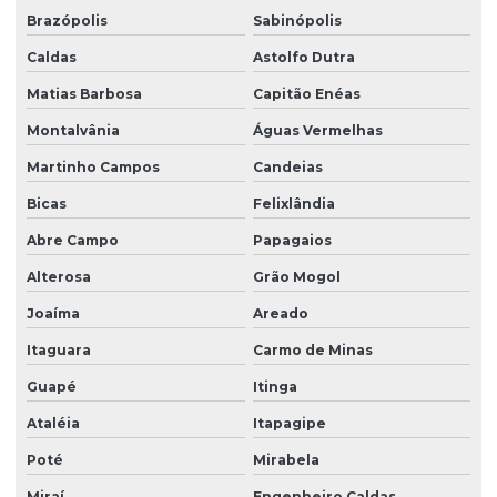
Brazópolis
Sabinópolis
Caldas
Astolfo Dutra
Matias Barbosa
Capitão Enéas
Montalvânia
Águas Vermelhas
Martinho Campos
Candeias
Bicas
Felixlândia
Abre Campo
Papagaios
Alterosa
Grão Mogol
Joaíma
Areado
Itaguara
Carmo de Minas
Guapé
Itinga
Ataléia
Itapagipe
Poté
Mirabela
Miraí
Engenheiro Caldas