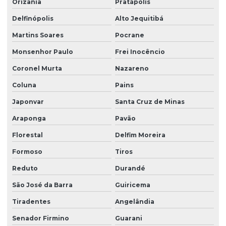
Orizânia
Pratápolis
Delfinópolis
Alto Jequitibá
Martins Soares
Pocrane
Monsenhor Paulo
Frei Inocêncio
Coronel Murta
Nazareno
Coluna
Pains
Japonvar
Santa Cruz de Minas
Araponga
Pavão
Florestal
Delfim Moreira
Formoso
Tiros
Reduto
Durandé
São José da Barra
Guiricema
Tiradentes
Angelândia
Senador Firmino
Guarani