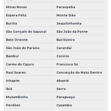
Minas Novas
Paraopeba
Espera Feliz
Monte Sião
Buritis
Jequitinhonha
São Gonçalo do Sapucaí
São João da Ponte
Belo Oriente
Buritizeiro
São João do Paraíso
Carandaí
Bambuí
Corinto
Carmo do Cajuru
Francisco Sá
Raul Soares
Conceição do Mato Dentro
Inhapim
Abaeté
Ibiá
Serro
Muzambinho
Paraguaçu
Perdões
Caxambu