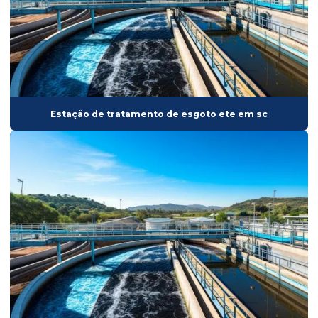
Drenagem e saneamento
Drenagem e saneamento orçamento
Empresa para construcao civil
Empresa de drenagem
Empresa de drenagem de água
Estação de tratamento de esgoto ete em sc
Empresa de drenagem pluvial
Empresa de drenagem e saneamento
Empresa de esgoto ete
Empresa especializada em drenagem
Empresa estação de tratamento de água
Empresa de estação de tratamento de esgoto
Empresa de estrutura para edifício
Empresa de eta