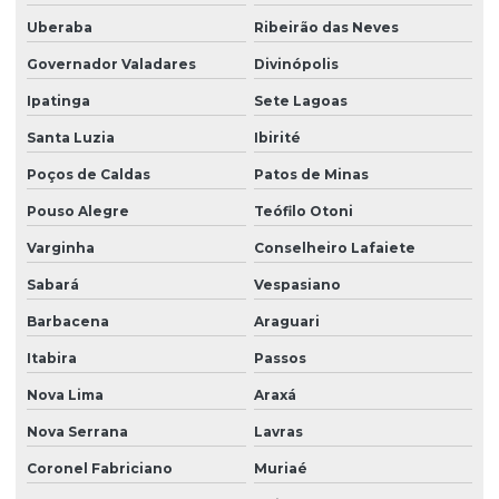
Orçamento estação de tratamento de água
Uberaba
Ribeirão das Neves
Rede coletora
Governador Valadares
Divinópolis
Rede coletora de esgoto
Ipatinga
Sete Lagoas
Rede coletora de esgoto sanitário
Santa Luzia
Ibirité
Rede coletora orçamento
Poços de Caldas
Patos de Minas
Reforma de estação de tratamento de água
Pouso Alegre
Teófilo Otoni
Varginha
Conselheiro Lafaiete
Reforma de estação de tratamento de água orçamento
Sabará
Vespasiano
Reforma de estação de tratamento de esgoto
Barbacena
Araguari
Reforma de estação de tratamento de esgoto orçamento
Itabira
Passos
Reforma de eta
Nova Lima
Araxá
Reforma de eta orçamento
Nova Serrana
Lavras
Reforma de ete
Coronel Fabriciano
Muriaé
Reforma de ete orçamento