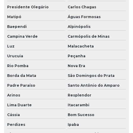
Presidente Olegário
Carlos Chagas
Matipó
Águas Formosas
Baependi
Alpinópolis
Campina Verde
Carmópolis de Minas
Luz
Malacacheta
Urucuia
Peçanha
Rio Pomba
Nova Era
Borda da Mata
São Domingos do Prata
Padre Paraíso
Santo Antônio do Amparo
Arinos
Resplendor
Lima Duarte
Itacarambi
Cássia
Bom Sucesso
Perdizes
Ipaba