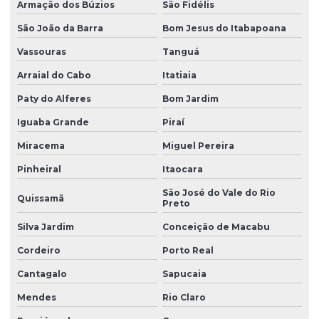
Estação de tratamento de esgoto ete orçamento sc
Armação dos Búzios
São Fidélis
São João da Barra
Bom Jesus do Itabapoana
Estação de tratamento de esgoto ete em santa catarina
Vassouras
Tanguá
Estação de tratamento de esgoto ete em sc
Arraial do Cabo
Itatiaia
Estação de tratamento de esgoto individual
Paty do Alferes
Bom Jardim
Estação de tratamento de esgoto industrial
Iguaba Grande
Piraí
Estação de tratamento de esgoto instalação
Miracema
Miguel Pereira
Estação de tratamento de esgoto joinville
Pinheiral
Itaocara
Estação de tratamento de esgoto para loteamento
São José do Vale do Rio
Quissamã
Preto
Estação de tratamento de esgoto modular
Silva Jardim
Conceição de Macabu
Estação de tratamento de esgoto pré fabricada
Cordeiro
Porto Real
Estação de tratamento de esgoto preço
Cantagalo
Sapucaia
Etac estação de tratamento de águas cinzas
Mendes
Rio Claro
Ete efluentes industriais