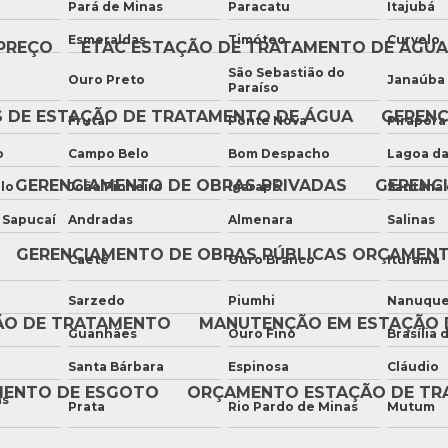
Pará de Minas
Paracatu
Itajubá
Esmeraldas
Timóteo
Curvelo
PREÇO
ETAC ESTAÇÃO DE TRATAMENTO DE ÁGUA
São Sebastião do
Ouro Preto
Janaúba
Paraíso
S DE ESTAÇÃO DE TRATAMENTO DE ÁGUA
GERENC
Frutal
Ponte Nova
Pirapora
o
Campo Belo
Bom Despacho
Lagoa da
GERENCIAMENTO DE OBRAS PRIVADAS
GERENC
lo
João Pinheiro
Igarapé
Santana 
 Sapucaí
Andradas
Almenara
Salinas
GERENCIAMENTO DE OBRAS PÚBLICAS ORÇAMEN
Caeté
Ouro Branco
Iturama
Sarzedo
Piumhi
Nanuqu
ÃO DE TRATAMENTO
MANUTENÇÃO EM ESTAÇÃO 
Guanhães
Ouro Fino
Brasília 
Santa Bárbara
Espinosa
Cláudio
MENTO DE ESGOTO
ORÇAMENTO ESTAÇÃO DE TR
as
Prata
Rio Pardo de Minas
Mutum