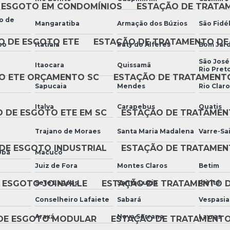
 ESGOTO EM CONDOMÍNIOS
ESTAÇÃO DE TRATA
o de
Mangaratiba
Armação dos Búzios
São Fidél
O DE ESGOTO ETE
ESTAÇÃO DE TRATAMENTO DE
bo
Itatiaia
Paty do Alferes
Bom Jar
São José
Itaocara
Quissamã
Rio Pret
O ETE ORÇAMENTO SC
ESTAÇÃO DE TRATAMENTO
Sapucaia
Mendes
Rio Claro
Italva
Carapebus
Quatis
 DE ESGOTO ETE EM SC
ESTAÇÃO DE TRATAMEN
Trajano de Moraes
Santa Maria Madalena
Varre-Sa
DE ESGOTO INDUSTRIAL
ESTAÇÃO DE TRATAMEN
Ubá
Macuco
Juiz de Fora
Montes Claros
Betim
Sete Lagoas
Santa Luzia
Ibirité
 ESGOTO JOINVILLE
ESTAÇÃO DE TRATAMENTO 
Conselheiro Lafaiete
Sabará
Vespasi
Araxá
Nova Serrana
Lavras
DE ESGOTO MODULAR
ESTAÇÃO DE TRATAMENTO