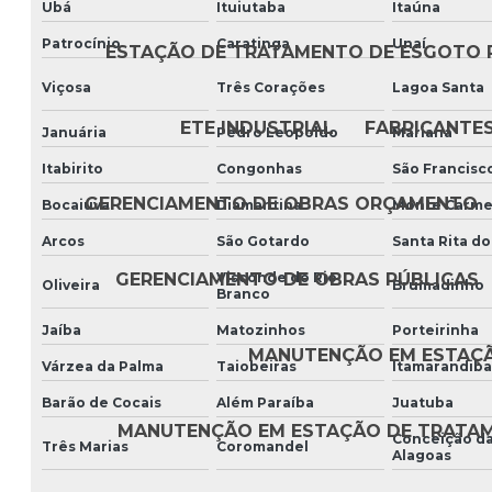
Ubá
Ituiutaba
Itaúna
Patrocínio
Caratinga
Unaí
ESTAÇÃO DE TRATAMENTO DE ESGOTO 
Viçosa
Três Corações
Lagoa Santa
ETE INDUSTRIAL
FABRICANTE
Januária
Pedro Leopoldo
Mariana
Itabirito
Congonhas
São Francisc
GERENCIAMENTO DE OBRAS ORÇAMENTO
Bocaiuva
Diamantina
Monte Carme
Arcos
São Gotardo
Santa Rita do
Visconde do Rio
GERENCIAMENTO DE OBRAS PÚBLICAS
Oliveira
Brumadinho
Branco
Jaíba
Matozinhos
Porteirinha
MANUTENÇÃO EM ESTAÇ
Várzea da Palma
Taiobeiras
Itamarandiba
Barão de Cocais
Além Paraíba
Juatuba
MANUTENÇÃO EM ESTAÇÃO DE TRATA
Conceição d
Três Marias
Coromandel
Alagoas