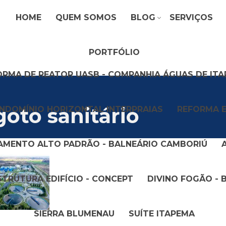
HOME
QUEM SOMOS
BLOG
SERVIÇOS
PORTFÓLIO
ORMA DE REATOR UASB - COMPANHIA ÁGUAS DE IT
goto sanitário
NDOMÍNIO HORIZONTAL INTERPRAIAS
REFORMA E
AMENTO ALTO PADRÃO - BALNEÁRIO CAMBORIÚ
STRUTURA EDIFÍCIO - CONCEPT
DIVINO FOGÃO - 
SIERRA BLUMENAU
SUÍTE ITAPEMA