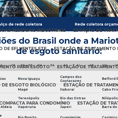
TO DE ÁGUA PARA REUSO
ESTAÇÃO DE TRATAME
viço de rede coletora
Rede coletora orçam
UAS RESIDUAIS INDUSTRIAIS
ESTAÇÃO DE TRATA
iões do Brasil onde a Mari
de esgoto sanitário:
 DE EFLUENTES ETE
ESTAÇÃO DE TRATAMENTO D
BA
CE
GO e DF
AM
PA
AC
AL
AP
MA
M
AMENTO PARA ESGOTO
ESTAÇÃO DE TRATAMENTO
Campos dos
ias
Nova Iguaçu
Belford 
Goytacazes
 DE ESGOTO BIOLÓGICO
ESTAÇÃO DE TRATAME
Magé
Itaboraí
Cabo Fri
Teresópolis
Rio das Ostras
Nilópolis
 COMPACTA PARA CONDOMÍNIO
ESTAÇÃO DE TR
 Aldeia
Itaperuna
Japeri
Barra do 
e
Rio Bonito
Guapimirim
Casimiro