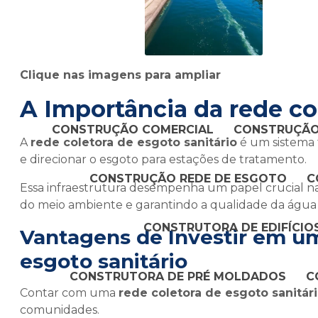
Clique nas imagens para ampliar
A Importância da
rede co
CONSTRUÇÃO COMERCIAL
CONSTRUÇÃO
A
rede coletora de esgoto sanitário
é um sistema 
e direcionar o esgoto para estações de tratamento.
CONSTRUÇÃO REDE DE ESGOTO
C
Essa infraestrutura desempenha um papel crucial n
do meio ambiente e garantindo a qualidade da águ
CONSTRUTORA DE EDIFÍCIO
Vantagens de Investir em u
esgoto sanitário
CONSTRUTORA DE PRÉ MOLDADOS
C
Contar com uma
rede coletora de esgoto sanitár
comunidades.