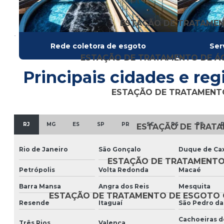
ESTAÇÃO DE TRATAMEN
Rede coletora de esgoto
Ser
ESTAÇÃO DE TRATAMENTO DE ÁG
Principais cidades e reg
ESTAÇÃO DE TRATAMENTO
RJ
MG
ES
SP
PR
SC
RS
PE
ESTAÇÃO DE TRAT
Rio de Janeiro
São Gonçalo
Duque de Cax
ESTAÇÃO DE TRATAMENTO
Petrópolis
Volta Redonda
Macaé
Barra Mansa
Angra dos Reis
Mesquita
ESTAÇÃO DE TRATAMENTO DE ESGOTO
Resende
Itaguaí
São Pedro da
Cachoeiras d
Três Rios
Valença