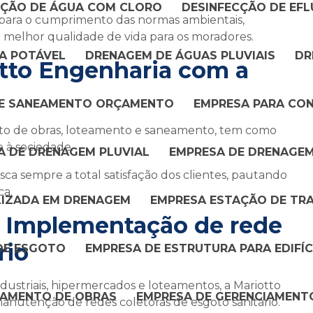
CÇÃO DE ÁGUA COM CLORO
DESINFECÇÃO DE EFL
i para o cumprimento das normas ambientais,
melhor qualidade de vida para os moradores.
A POTÁVEL
DRENAGEM DE ÁGUAS PLUVIAIS
DR
tto Engenharia com a
E SANEAMENTO ORÇAMENTO
EMPRESA PARA CON
nto de obras, loteamento e saneamento, tem como
 à sociedade.
A DE DRENAGEM PLUVIAL
EMPRESA DE DRENAGE
ca sempre a total satisfação dos clientes, pautando
ca.
LIZADA EM DRENAGEM
EMPRESA ESTAÇÃO DE TR
na Implementação de
rede
rio
DE ESGOTO
EMPRESA DE ESTRUTURA PARA EDIFÍC
ndustriais, hipermercados e loteamentos, a Mariotto
IAMENTO DE OBRAS
EMPRESA DE GERENCIAMENT
anutenção de redes coletoras de esgoto sanitário.