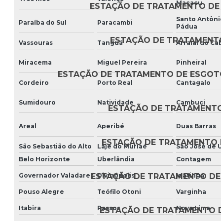
Macacu
ESTAÇÃO DE TRATAMENTO DE
Santo Antôni
Paraíba do Sul
Paracambi
Pádua
ESTAÇÃO DE TRATAMENT
Vassouras
Tanguá
Arraial do Ca
Miracema
Miguel Pereira
Pinheiral
ESTAÇÃO DE TRATAMENTO DE ESGOT
Cordeiro
Porto Real
Cantagalo
Sumidouro
Natividade
Cambuci
ESTAÇÃO DE TRATAMENTO
Areal
Aperibé
Duas Barras
ESTAÇÃO DE TRATAMENTO 
São Sebastião do Alto
Laje do Muriaé
São José de 
Belo Horizonte
Uberlândia
Contagem
Governador Valadares
Divinópolis
Ipatinga
ESTAÇÃO DE TRATAMENTO DE
Pouso Alegre
Teófilo Otoni
Varginha
Itabira
Passos
Nova Lima
ESTAÇÃO DE TRATAMENTO 