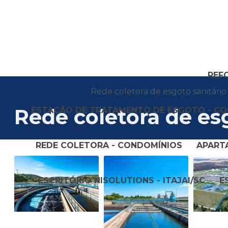
REF
Home
Informações
Rede coletora de esgoto sanitário
Rede coletora de es
ESTAÇÃO DE TRATAMENTO DE ESGOTO - CO
REDE COLETORA - CONDOMÍNIOS
APART
ESCRITÓRIO NISOLUTIONS - ITAJAI/SC
E