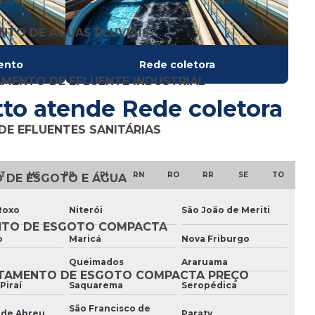
Empresa de reforma de estação de tratamento
de água
NTO DE ÁGUAS PLUVIAIS
Empresa de reforma de estação de tratamento
ento
Rede coletora
de esgoto
MENTO DE EFLUENTE INDUSTRIAL
Empresa de reforma de eta
otto atende Rede coletora
Empresa de reforma de ete
E EFLUENTES SANITÁRIAS
Empresa de reforma de reator
T
MS
PB
PI
RN
RO
RR
SE
TO
 DE ESGOTO E ÁGUA
Empresa de reforma de reator saneamento
Roxo
Niterói
São João de Meriti
Empresa de saneamento privada
NTO DE ESGOTO COMPACTA
o
Maricá
Nova Friburgo
Empresa tratamento de resíduos
Queimados
Araruama
Empresas estação de tratamento de efluentes
ATAMENTO DE ESGOTO COMPACTA PREÇO
Piraí
Saquarema
Seropédica
Equipamentos para tratamento de efluentes
São Francisco de
 de Abreu
Paraty