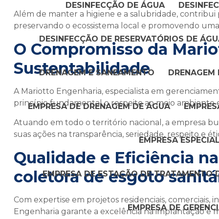
DESINFECÇÃO DE ÁGUA
DESINFE
Além de manter a higiene e a salubridade, contribu
preservando o ecossistema local e promovendo uma 
DESINFECÇÃO DE RESERVATÓRIOS DE ÁGU
O Compromisso da Mario
Sustentabilidade
DRENAGEM E SANEAMENTO
DRENAGEM 
A Mariotto Engenharia, especialista em gerenciame
princípio fundamental o respeito ao meio ambiente e
EMPRESA DE DRENAGEM DE ÁGUA
EMPRES
Atuando em todo o território nacional, a empresa bus
suas ações na transparência, seriedade, respeito e éti
EMPRESA ESPECIA
Qualidade e Eficiência 
coletora de esgoto sanitá
EMPRESA DE ESTAÇÃO DE TRATAMENTO 
Com expertise em projetos residenciais, comerciais, i
EMPRESA DE GERENC
Engenharia garante a excelência na implantação e m