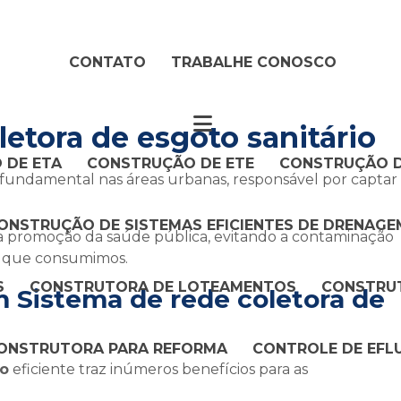
CONTATO
TRABALHE CONOSCO
letora de esgoto sanitário
 DE ETA
CONSTRUÇÃO DE ETE
CONSTRUÇÃO D
fundamental nas áreas urbanas, responsável por captar
ONSTRUÇÃO DE SISTEMAS EFICIENTES DE DRENAGE
a promoção da saúde pública, evitando a contaminação
a que consumimos.
S
CONSTRUTORA DE LOTEAMENTOS
CONSTRUT
m Sistema de
rede coletora de
ONSTRUTORA PARA REFORMA
CONTROLE DE EFL
io
eficiente traz inúmeros benefícios para as