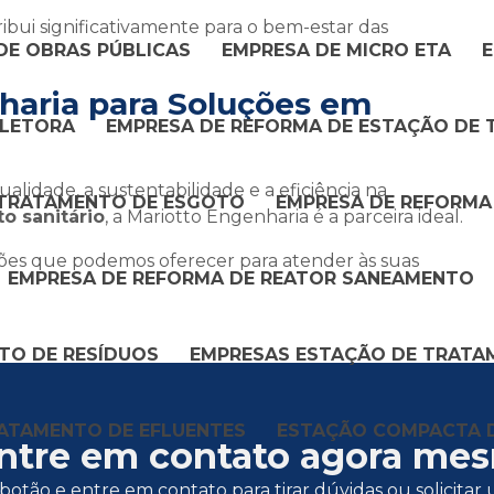
ribui significativamente para o bem-estar das
DE OBRAS PÚBLICAS
EMPRESA DE MICRO ETA
E
haria para Soluções em
OLETORA
EMPRESA DE REFORMA DE ESTAÇÃO DE
dade, a sustentabilidade e a eficiência na
 TRATAMENTO DE ESGOTO
EMPRESA DE REFORMA
o sanitário
, a Mariotto Engenharia é a parceira ideal.
ões que podemos oferecer para atender às suas
EMPRESA DE REFORMA DE REATOR SANEAMENTO
TO DE RESÍDUOS
EMPRESAS ESTAÇÃO DE TRATA
ATAMENTO DE EFLUENTES
ESTAÇÃO COMPACTA 
ntre em contato agora me
botão e entre em contato para tirar dúvidas ou solicit