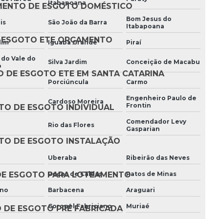
Itabapoana
MENTO DE ESGOTO DOMÉSTICO
Estação compacta de tratamento de água
Bom Jesus do
is
São João da Barra
Itabapoana
Estação compacta de tratamento de esgoto
 ESGOTO ETE ORÇAMENTO
dim
Iguaba Grande
Piraí
Estação de tratamento de água cinza
 do Vale do
Silva Jardim
Conceição de Macabu
o
Estação de tratamento de água para
 DE ESGOTO ETE EM SANTA CATARINA
condomínio
Porciúncula
Carmo
Engenheiro Paulo de
Estação de tratamento de água e efluentes
Cardoso Moreira
Frontin
TO DE ESGOTO INDIVIDUAL
Comendador Levy
Estação de tratamento de água e esgoto
i
Rio das Flores
Gasparian
TO DE ESGOTO INSTALAÇÃO
Estação de tratamento de água e esgoto eta e
ete
Uberaba
Ribeirão das Neves
Estação de tratamento de água eta
Poços de Caldas
Patos de Minas
DE ESGOTO PARA LOTEAMENTO
ano
Barbacena
Araguari
Estação de tratamento de água eta orçamento
Coronel Fabriciano
Muriaé
 DE ESGOTO PRÉ FABRICADA
Estação de tratamento de água eta orçamento