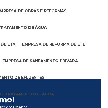
Drenagem de águas pluviais em terrenos
MPRESA DE OBRAS E REFORMAS
Drenagem e saneamento
Drenagem e saneamento orçamento
 TRATAMENTO DE ÁGUA
Empresa para construcao civil
 DE ETA
EMPRESA DE REFORMA DE ETE
Empresa de drenagem
Empresa de drenagem de água
EMPRESA DE SANEAMENTO PRIVADA
Empresa de drenagem pluvial
MENTO DE EFLUENTES
Empresa de drenagem e saneamento
Empresa de esgoto ete
DE TRATAMENTO DE ÁGUA
smo!
Empresa especializada em drenagem
ar um orçamento