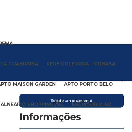
APEMA
TA GUABIRUBA
REDE COLETORA - CONASA
APTO MAISON GARDEN
APTO PORTO BELO
Solicite um orçamento
BALNEÁRIO SHOPPING /SC
ESCRITÓRIO NZ
Informações